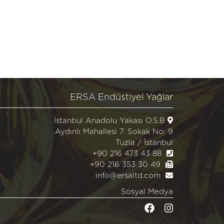
ERSA Endüstiyel Yağlar
İstanbul Anadolu Yakası O.S.B
Aydınlı Mahallesi 7. Sokak No: 9
Tuzla / İstanbul
+90 216 473 43 88
+90 216 353 30 49
info@ersaltd.com
Sosyal Medya