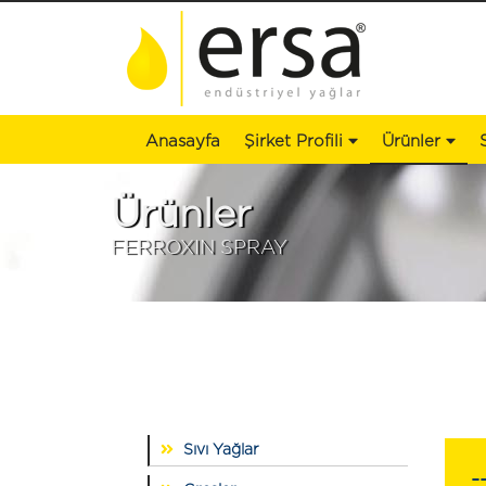
Anasayfa
Şirket Profili
Ürünler
Ürünler
FERROXIN SPRAY
Sıvı Yağlar
-