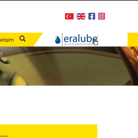
letişim
----