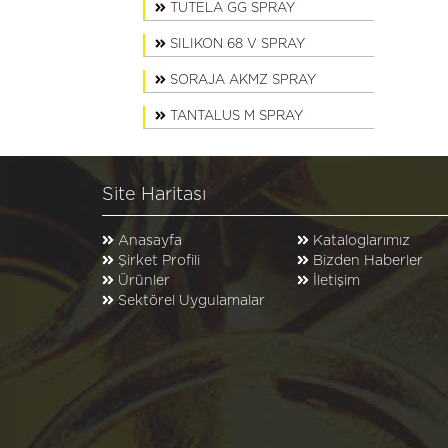
TUTELA GG SPRAY
SILIKON 68 V SPRAY
SORAJA AKMZ SPRAY
TANTALUS M SPRAY
Site Haritası
Anasayfa
Kataloglarımız
Şirket Profili
Bizden Haberler
Ürünler
İletişim
Sektörel Uygulamalar