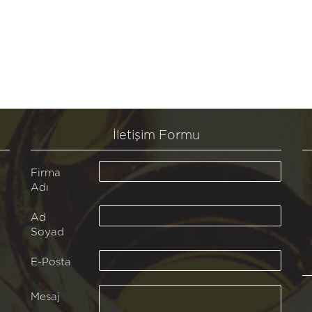
İletişim Formu
Firma
Adı
Ad
Soyad
E-Posta
Mesaj