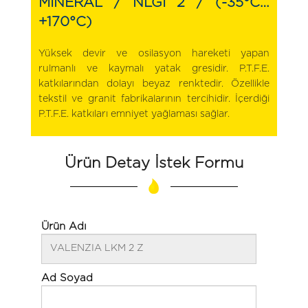
MİNERAL / NLGI 2 / (-35°C…
+170°C)
Yüksek devir ve osilasyon hareketi yapan
rulmanlı ve kaymalı yatak gresidir. P.T.F.E.
katkılarından dolayı beyaz renktedir. Özellikle
tekstil ve granit fabrikalarının tercihidir. İçerdiği
P.T.F.E. katkıları emniyet yağlaması sağlar.
Ürün Detay İstek Formu
Ürün Adı
Ad Soyad