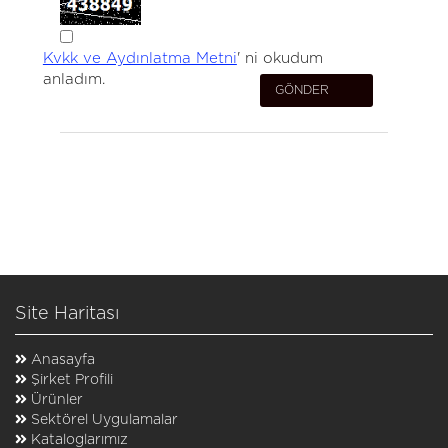
Kvkk ve Aydınlatma Metni
' ni okudum
anladım.
Site Haritası
Anasayfa
Şirket Profili
Ürünler
Sektörel Uygulamalar
Kataloglarımız