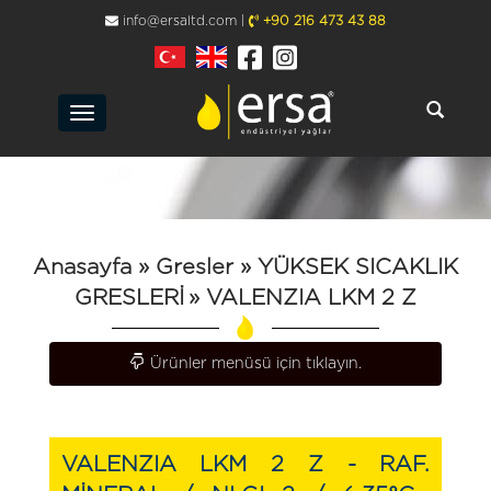
info@ersaltd.com |
+90 216 473 43 88
Toggle
navigation
Anasayfa
» Gresler
» YÜKSEK SICAKLIK
GRESLERİ
»
VALENZIA LKM 2 Z
Toggle navigation
Ürünler menüsü için tıklayın.
VALENZIA LKM 2 Z - RAF.