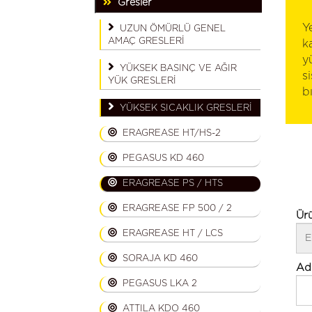
Gresler
Y
UZUN ÖMÜRLÜ GENEL
AMAÇ GRESLERİ
k
y
YÜKSEK BASINÇ VE AĞIR
s
YÜK GRESLERİ
b
YÜKSEK SICAKLIK GRESLERİ
ERAGREASE HT/HS-2
PEGASUS KD 460
ERAGREASE PS / HTS
ERAGREASE FP 500 / 2
Ür
ERAGREASE HT / LCS
SORAJA KD 460
Ad
PEGASUS LKA 2
ATTILA KDO 460