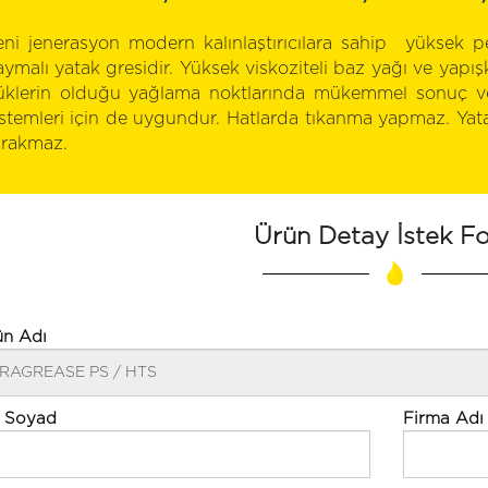
eni jenerasyon modern kalınlaştırıcılara sahip yüksek pe
aymalı yatak gresidir. Yüksek viskoziteli baz yağı ve yapışk
üklerin olduğu yağlama noktlarında mükemmel sonuç v
istemleri için de uygundur. Hatlarda tıkanma yapmaz. Yata
ırakmaz.
Ürün Detay İstek F
ün Adı
 Soyad
Firma Adı