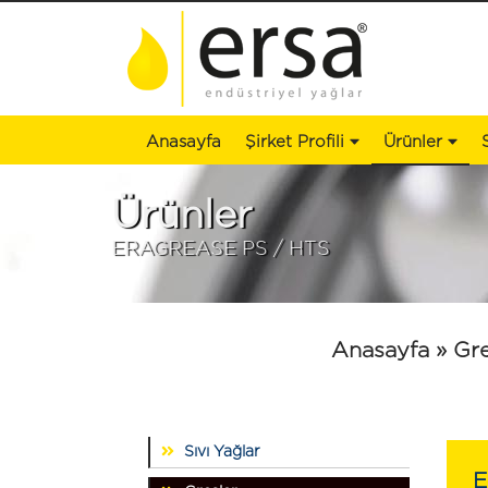
Anasayfa
Şirket Profili
Ürünler
Ürünler
ERAGREASE PS / HTS
Anasayfa
» Gre
Sıvı Yağlar
E