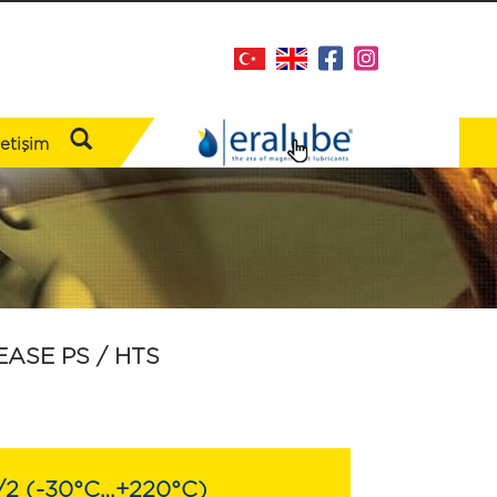
letişim
ASE PS / HTS
/2 (-30°C…+220°C)