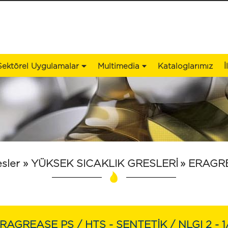
Sektörel Uygulamalar
Multimedia
Kataloglarımız
İ
sler
» YÜKSEK SICAKLIK GRESLERİ
»
ERAGRE
RAGREASE PS / HTS - SENTETİK / NLGI 2 - 1