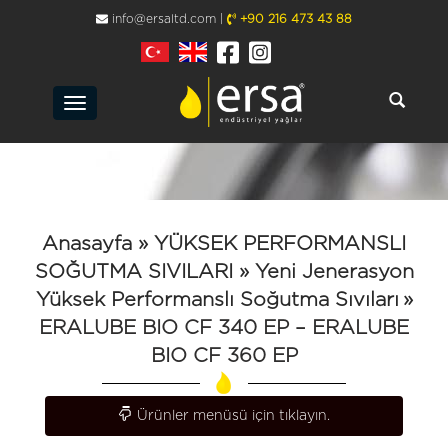
info@ersaltd.com |
+90 216 473 43 88
Toggle
navigation
Anasayfa
» YÜKSEK PERFORMANSLI
SOĞUTMA SIVILARI
» Yeni Jenerasyon
Yüksek Performanslı Soğutma Sıvıları
»
ERALUBE BIO CF 340 EP – ERALUBE
BIO CF 360 EP
Toggle navigation
Ürünler menüsü için tıklayın.